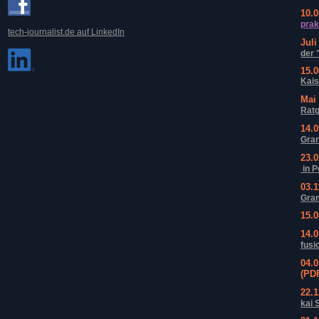
10.0
prak
tech-journalist.de auf LinkedIn
Jul
der 
15.
Kais
Mai
Ratg
14.
Gran
23.
in P
03.
Gran
15.
14.
fusi
04.
(PD
22.
kai 