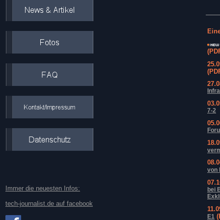
Eine
(PD
25.
(PD
27.
Infr
03.
7-2
05.
For
18.
verm
08.
von
07.
Immer die neuesten Infos:
bei 
Exkl
tech-journalist.de auf facebook
11.
(
E1