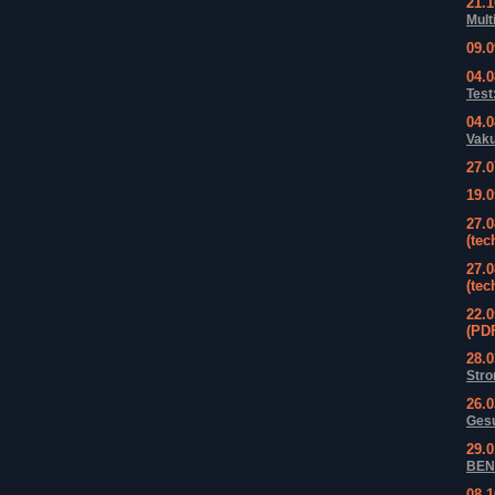
21.
Mult
09.
04.
Test
04.
Vak
27.
19.
27.
(tec
27.
(tec
22.
(PD
28.
Str
26.
Gesu
29.
BEN
08.