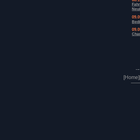
Fahr
Neui
09.
Bedi
09.
Chan
[Home]