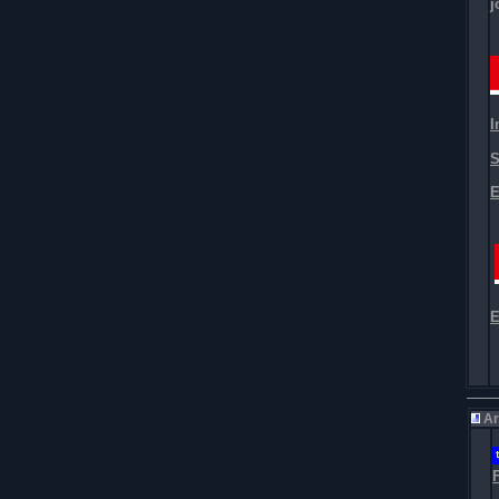
j
I
S
E
E
Ar