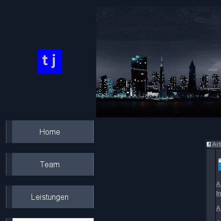
Arb
A
I
A