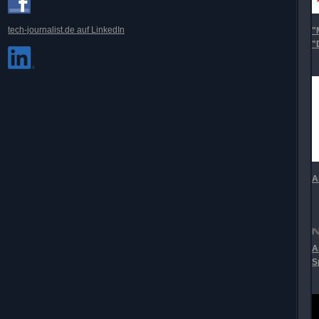
tech-journalist.de auf LinkedIn
"
"
A
A
S