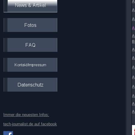
A
A
A
A
A
B
A
A
A
A
A
A
A
A
Immer die neuesten Infos:
tech-journalist.de auf facebook